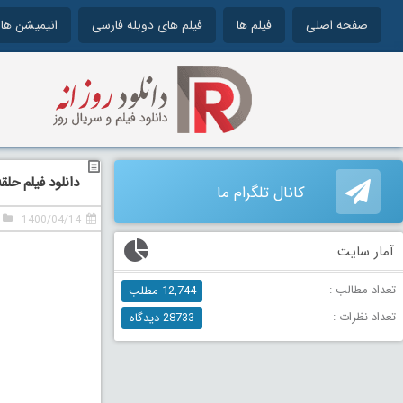
صفحه اصلی
فیلم ها
فیلم های دوبله فارسی
انیمیشن ها
دانلود فیلم حلقه مرگ
کانال تلگرام ما
1400/04/14
آمار سایت
تعداد مطالب :
12,744 مطلب
تعداد نظرات :
28733 دیدگاه