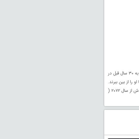
در سال ۲۰۷۲ وقتی که رئسای تبهکاران می خواهند از شر کسی خلاص شوند، او را به ۳۰ سال قبل در
 را از بین ببرند.
«جو» ( جوزف گوردن لویت ) یک لوپر است که متوجه میشود هدف جدیدش، نسخه میان‌سال خودش از سال ۲۰۷۲ (