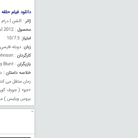
دانلود فیلم حلقه م
ژانر
: اکشن | درام 
محصول
: 2012 آمریکا
امتیاز
: 10/7.5
زبان
: دوبله فارسی
کارگردان
: Rian Johnson
بازیگران
: Joseph Gordon-Levitt, Bruce Willis, Emily Blunt
خلاصه داستان
:
زمان منتقل می کنند
بروس ویلیس ) می