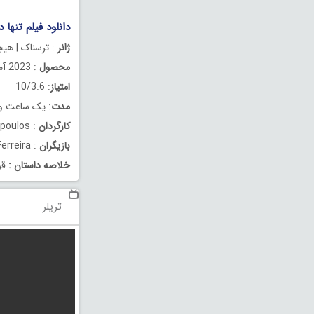
دانلود فیلم تنها در شب ht 2023
ژانر
: ترسناک | هیج
محصول
: 2023 آمریکا
امتیاز
: 10/3.6
مدت
: یک ساعت و 15 دقیق
کارگردان
: Jimmy Giannopoulos
بازیگران
: Ashley Benson, Jon Foster, Sky Ferreira
خلاصه داستان
:
قر
تریلر