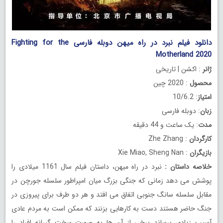
دانلود فیلم نبرد در راه میهن دوبله فارسی Fighting for the
Motherland 2020
ژانر
: اکشن | تاریخی
محصول
: 2020 چین
امتیاز
: 10/6.2
زبان
: دوبله فارسی
مدت
: یک ساعت و 44 دقیقه
کارگردان
: Zhe Zhang
بازیگران
: Xie Miao, Sheng Nan
خلاصه داستان
:
نبرد در راه میهن، داستان فیلم سال 1161 میلادی را
پوشش می دهد زمانی که جنگی بزرگ میان امپراطور سلسله جورچن در
مقابل سلسله سانگ جنوبی اتفاق می افتد و هر دو طرف برای پیروزی در
جنگ حاضر هستند دست به کارهایی بزنند که ممکن است به مردم عادی
آسیب زیادی برساند برخی از آن ها به صورت سخت گیرانه افراد را