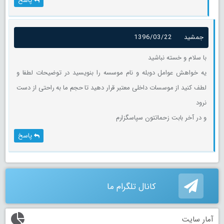
پاسخ
جمشید
1396/03/22
با سلام و خسته نباشید
یه خواهش عوامل دوبله و نام موسسه را بنویسید در توضیحات لطفا و
لطف کنید از موسسات داخلی معتبر قرار دهید تا حجم ما به راحتی از دست
نرود
و در آخر بابت زحماتتون سپاسگزارم
پاسخ
کانال تلگرام ما
آمار سایت