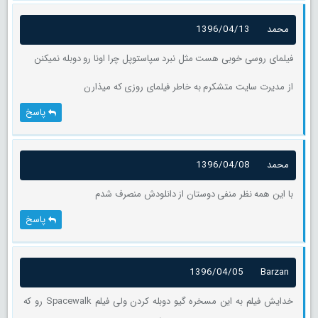
محمد
1396/04/13
فیلمای روسی خوبی هست مثل نبرد سپاستوپل چرا اونا رو دوبله نمیکنن
از مدیرت سایت متشکرم به خاطر فیلمای روزی که میذارن
پاسخ
محمد
1396/04/08
با این همه نظر منفی دوستان از دانلودش منصرف شدم
پاسخ
1396/04/05
Barzan
خدایش فیلم به این مسخره گیو دوبله کردن ولی فیلم Spacewalk رو که