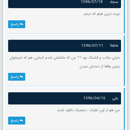
سجاد
1396/07/18
چرت ترین فیلم که دیدم
پاسخ
1396/07/11
liana
خیلی جالب و قشنگ بود ?? من که عاشقش شدم کسایی هم که نمیخوان
ببینن واقعا از دستش میدن
پاسخ
علی
1396/04/15
من هم از این نظرات ، منصرف دانلود شدم
پاسخ