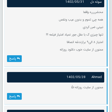
سوته دل
1402/05/31
محشرررره واقعا
همه چی تموم و بدون عیب ونقص
نبینی ضرر کردی
تنها چیزی ک با عقل جور نمیاد امتیاز فیلمه !!!
امتیاز ۸ الی۹ برازندشه انصافا
ممنون از سایت خوب دانلود روزانه
پاسخ
1402/05/28
Ahmad
ممنون از سایت روزانه 👍
پاسخ