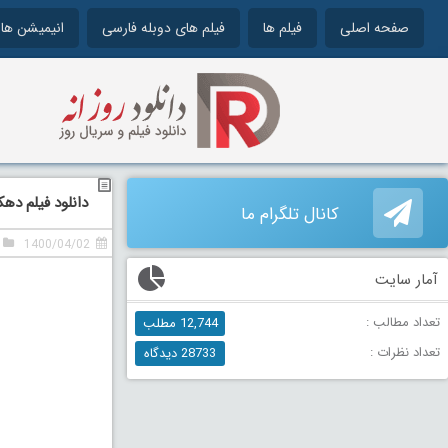
صفحه اصلی
فیلم ها
فیلم های دوبله فارسی
انیمیشن ها
دانلود فیلم دهکده زوزه کش
کانال تلگرام ما
1400/04/02
آمار سایت
تعداد مطالب :
12,744 مطلب
تعداد نظرات :
28733 دیدگاه