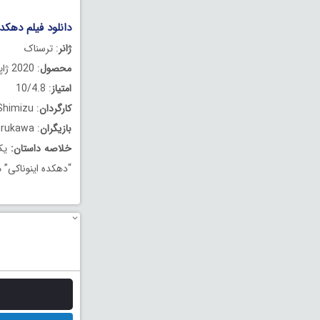
دانلود فیلم دهکده زوزه کش 0
ژانر
: ترسناک
محصول
: 2020 ژاپن
امتیاز
: 10/4.8
کارگردان
: Takashi Shimizu
بازیگران
: Ayaka Miyoshi, Ryôta Bandô, Tsuyoshi Furukawa
خلاصه داستان
:
یک 
“دهکده اینوناکی” 