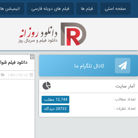
صفحه اصلی
فیلم ها
فیلم های دوبله فارسی
انیمیشن ها
دانلود فیلم شوالیه های
کانال تلگرام ما
1401/10/10
آمار سایت
تعداد مطالب :
12,744 مطلب
تعداد نظرات :
28733 دیدگاه