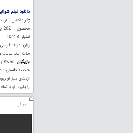
دانلود فیلم شوالیه های ش
ژانر
: اکشن | تاریخ
محصول
: 2021 چین
امتیاز
: 10/4.8
زبان
: دوبله فارسی
مدت
: یک ساعت و 19 دقیق
بازیگران
: Song Jin, Kenny Kwan
خلاصه داستان
:
در
اژدهای سبز او ربو
را بگیرد. او با تم
تریلر