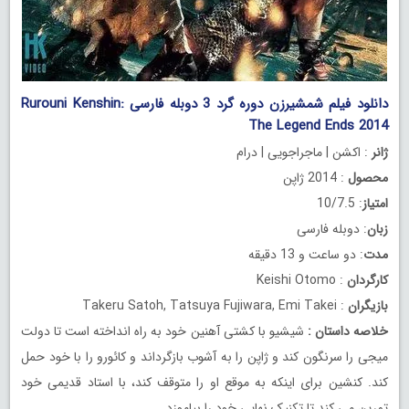
دانلود فیلم شمشیرزن دوره گرد 3 دوبله فارسی Rurouni Kenshin:
The Legend Ends 2014
ژانر
: اکشن | ماجراجویی | درام
محصول
: 2014 ژاپن
امتیاز
: 10/7.5
زبان
: دوبله فارسی
مدت
: دو ساعت و 13 دقیقه
کارگردان
: Keishi Otomo
بازیگران
: Takeru Satoh, Tatsuya Fujiwara, Emi Takei
خلاصه داستان
:
شیشیو با کشتی آهنین خود به راه انداخته است تا دولت
میجی را سرنگون کند و ژاپن را به آشوب بازگرداند و کائورو را با خود حمل
کند. کنشین برای اینکه به موقع او را متوقف کند، با استاد قدیمی خود
تمرین می کند تا تکنیک نهایی خود را بیاموزد.