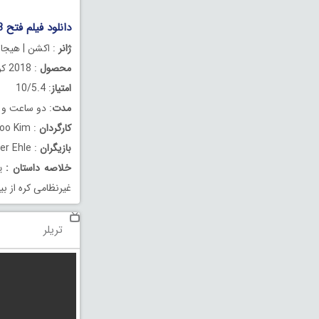
دانلود فیلم فتح Take Point 2018
ژانر
: اکشن | هیجان
محصول
: 2018 کره جنوبی
امتیاز
: 10/5.4
مدت
: دو ساعت و 5 دقیقه
کارگردان
: Byung-woo Kim
بازیگران
: Ha Jung-woo, Lee Sun-kyun, Jennifer Ehle
خلاصه داستان
:
غیرنظامی کره از بی
تریلر