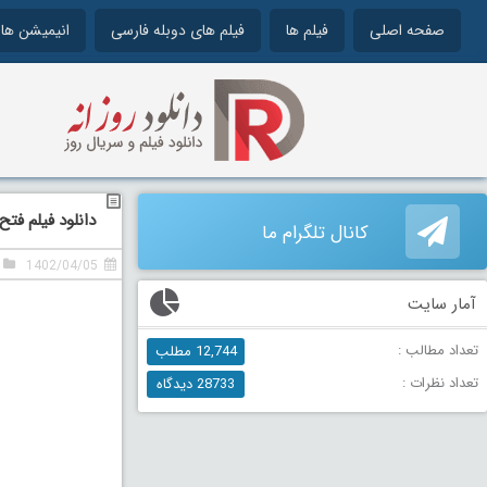
صفحه اصلی
فیلم ها
فیلم های دوبله فارسی
انیمیشن ها
دانلود فیلم فتح ake Point 2018
کانال تلگرام ما
1402/04/05
آمار سایت
تعداد مطالب :
12,744 مطلب
تعداد نظرات :
28733 دیدگاه