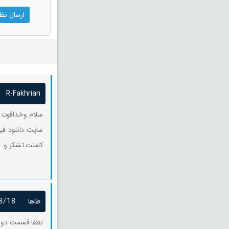
R-Fakhrian
سلام وخداقوت خ
سایت دانلود فی
کامنت تشکر و… 
طاها
3/18
لطفا قسمت دوم ا