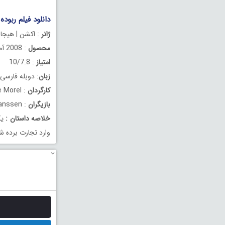
دانلود فیلم ربوده شده 1 دوبله 
ژانر
: اکشن | هیجان
محصول
: 2008 آمریکا
امتیاز
: 10/7.8
زبان
: دوبله فارسی
کارگردان
: Pierre Morel
بازیگران
: Liam Neeson, Maggie Grace, Famke Janssen
خلاصه داستان
:
یک
وارد تجارت برده ش