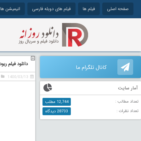
صفحه اصلی
فیلم ها
فیلم های دوبله فارسی
انیمیشن ها
دانلود فیلم ربوده شده 1 دوبله ف
کانال تلگرام ما
1400/03/13
آمار سایت
تعداد مطالب :
12,744 مطلب
تعداد نظرات :
28733 دیدگاه