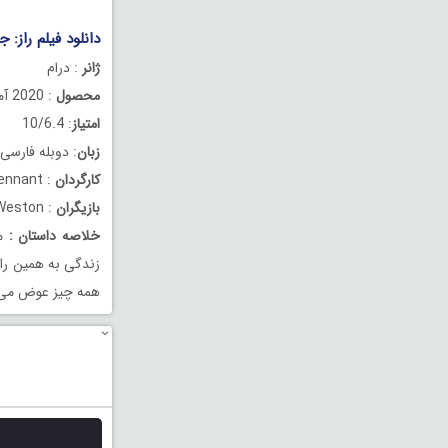
دانلود فیلم راز: جر
ژانر
: درام
محصول
: 2020 آمریکا
امتیاز
: 10/6.4
زبان
: دوبله فارسی
کارگردان
: Andy Tennant
بازیگران
: Katie Holmes, Josh Lucas, Celia Weston
خلاصه داستان
:
می
زندگی به همین را
همه چیز عوض می 