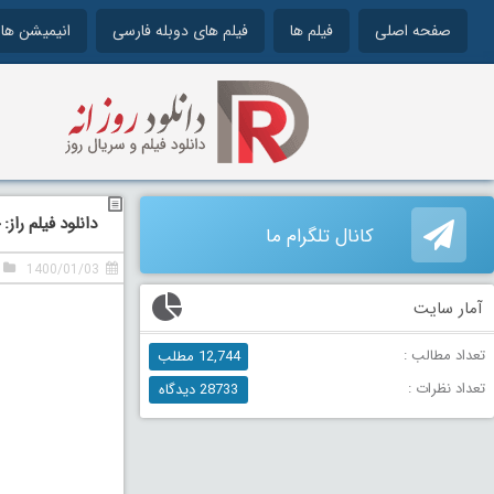
صفحه اصلی
فیلم ها
فیلم های دوبله فارسی
انیمیشن ها
دانلود فیلم راز: جرأت روی
کانال تلگرام ما
1400/01/03
آمار سایت
تعداد مطالب :
12,744 مطلب
تعداد نظرات :
28733 دیدگاه