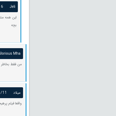
16
Jeli
این همه منت
بچه
Glorious Mha
من فقط بخاطر ما
میلاد
6/11
واقعا فیلم پره