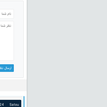
24
Satou