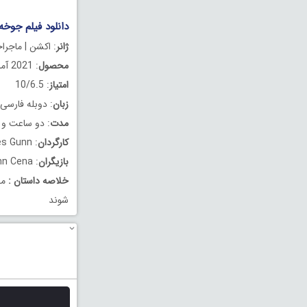
دانلود فیلم جوخه انتحار 2 دوب
ژانر
: اکشن | ماجراج
محصول
: 2021 آمریکا
امتیاز
: 10/6.5
زبان
: دوبله فارسی
مدت
: دو ساعت و 8 دقیقه
کارگردان
: James Gunn
بازیگران
: Margot Robbie, Idris Elba, John Cena
خلاصه داستان
:
مج
شوند