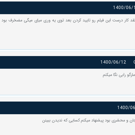
1400/06/
قد کار درست این فیلم رو تایید کردن بعد توی یه وری میای میگی مضخرف بود .
1400/06/12
رگو رابی نگا میکنم
1400/0
یجان و محشری بود پیشنهاد میکنم کسایی که ندیدن ببینن