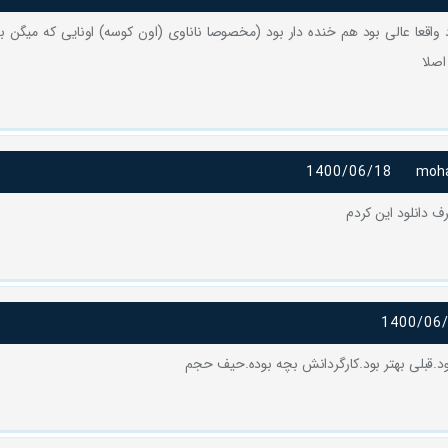
 واقعا عالی بود هم خنده دار بود (مخصوصا ناناوی (اون کوسه) اونایی که میگن بد
اصلا
1400/06/18
moh
دانلود این کردم
1400/06
قبلی بهتر بود.کارگردانش بچه بوده.حیف حجم