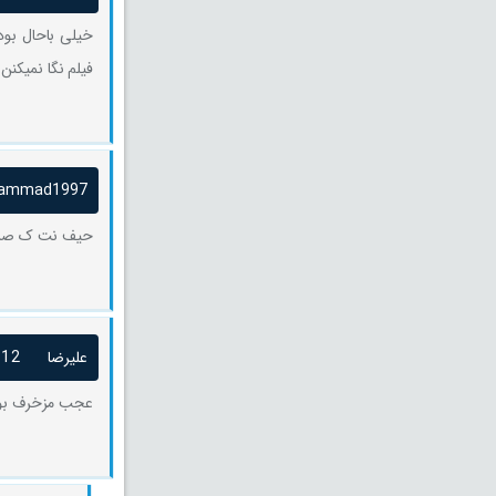
خیلی باحال بود
فیلم نگا نمیکنن 
ammad1997
حیف نت ک صرف 
علیرضا
/12
عجب مزخرف بود.