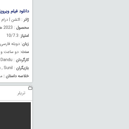
دانلود فیلم ویروپاکشا دو
ژانر
: اکشن | درام |
محصول
: 2023 هند
امتیاز
: 10/7.3
زبان
: دوبله فارسی
مدت
: دو ساعت و 13 دقیقه
کارگردان
: Karthik Varma Dandu
بازیگران
: Sai Dharam Tej , Samyuktha Menon , Sunil
خلاصه داستان
:
مر
تریلر