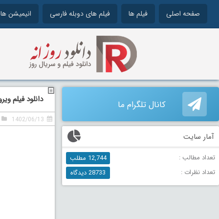
صفحه اصلی
فیلم ها
فیلم های دوبله فارسی
انیمیشن ها
دانلود فیلم ویروپاکشا 
کانال تلگرام ما
1402/06/13
آمار سایت
تعداد مطالب :
12,744 مطلب
تعداد نظرات :
28733 دیدگاه