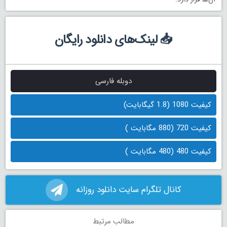
📥 لینک‌های دانلود رایگان
دوبله فارسی
کیفیت 1080 (1.8 گیگابایت)
کیفیت 720 (880 مگابایت )
کیفیت 480 (480 مگابایت )
کانال تلگرام سایت دانلود روزانه
مطالب مرتبط