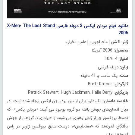
دانلود فیلم مردان ایکس 3 دوبله فارسی X-Men: The Last Stand
2006
ژانر
: اکشن | ماجراجویی | علمی تخیلی
محصول
: 2006 آمریکا
امتیاز
: 10/6.4
زبان
: دوبله فارسی
مدت
: یک ساعت و 41 دقیقه
کارگردان
: Brett Ratner
بازیگران
: Patrick Stewart, Hugh Jackman, Halle Berry
خلاصه داستان
:
یک دارو برای از بین بردن ژن ایکس ایجاد شده است. در
میان انسان‌های جهش یافته دو گروه بوجود می آیند: «مردان ایکس»، که
توسط پروفسور چارلز ژاویر رهبری می شود، و «برادری»، گروهی از جهش
یافتگان قدرتمند که «مغناطیس»، دوست سابق پروفسور ژاویر در راس
آن‌ها قرار دارد.