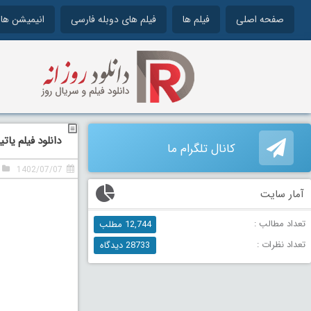
صفحه اصلی
فیلم ها
فیلم های دوبله فارسی
انیمیشن ها
دانلود فیلم یاتیشا دوب
کانال تلگرام ما
1402/07/07
آمار سایت
تعداد مطالب :
12,744 مطلب
تعداد نظرات :
28733 دیدگاه