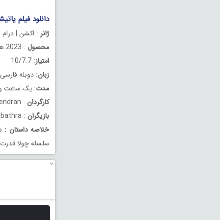
دانلود فیلم یاتیشا دوبله
ژانر
: اکشن | درام |
محصول
: 2023 هند
امتیاز
: 10/7.7
زبان
: دوبله فارسی
مدت
: یک ساعت و 56 دقیق
کارگردان
: Dharani Rajendran
بازیگران
: Guru Somasundaram , Seyon Purushothaman , Subathra
خلاصه داستان
:
دا
سلسله چولا قدرت خ