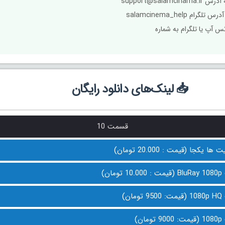
تس آپ یا تلگرام به شماره
📥 لینک‌های دانلود رایگان
قسمت 10
 یکجا (قیمت : 20.000 تومان)
ان)
ن)
ن)