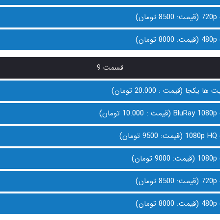
ن)
ن)
قسمت 9
 یکجا (قیمت : 20.000 تومان)
ان)
ن)
ن)
ن)
ن)