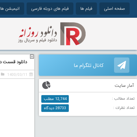
صفحه اصلی
فیلم ها
فیلم های دوبله فارسی
انیمیشن ها
دانلود قسمت ده
کانال تلگرام ما
1400/03/11
آمار سایت
تعداد مطالب :
12,744 مطلب
تعداد نظرات :
28733 دیدگاه