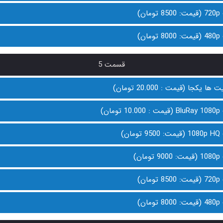
ن)
ن)
قسمت 5
 یکجا (قیمت : 20.000 تومان)
ان)
ن)
ن)
ن)
ن)