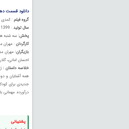
دانلود قسمت دهم
گروه فیلم
: کمدی
سال تولید
: 1399
پخش:
سه شنبه ها
کارگردان
: مهران م
بازیگران:
مهران مدی
احسان امانی، گلا
خلاصه داستان :
ژا
همه آشنایان و دوس
جدیدی برای کودکان
درآورده. مهمانی ب
پشتیبانی