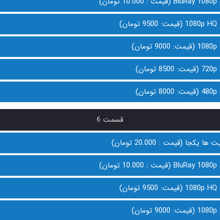
ان)
ن)
ن)
ن)
ن)
قسمت 6
 یکجا (قیمت : 20.000 تومان)
ان)
ن)
ن)