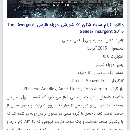
دانلود فیلم سنت شکن 2: شورشی دوبله فارسی The Divergent
Series: Insurgent 2015
ژانر
: اکشن | ماجراجویی | علمی تخیلی
محصول
: 2015 آمریکا
امتیاز
: 10/6.2
زبان
: دوبله فارسی
مدت
: یک ساعت و 51 دقیقه
کارگردان
: Robert Schwentke
بازیگران
: Shailene Woodley, Ansel Elgort, Theo James
خلاصه داستان
:
درست از جایی آغاز می شود که قسمت اول به پایان
رسیده بود. تریس و فور پس از فرار به بیرون دیوارها و خارج شدن از
جامعه تحت کنترل جنین با گروه هایی در بیرون از مرز روبه رو شده اند که
با یکدیگر متحد هستند و یک هدف دارند؛ گروهی که Amity نام دارد و
توسط زنی به نام جوآن سرپرستی می شود، زنی که تریس نمی داند آیا او