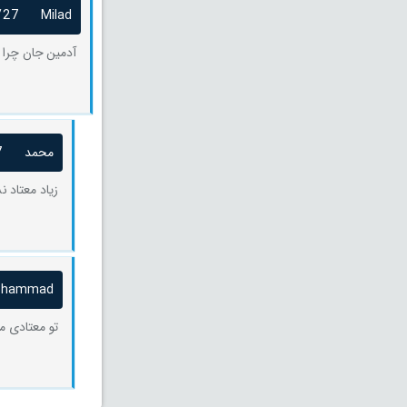
/27
Milad
آدمین جان چرا این فیلم ر
محمد
7
زیاد معتاد
ohammad
تو معتادی م