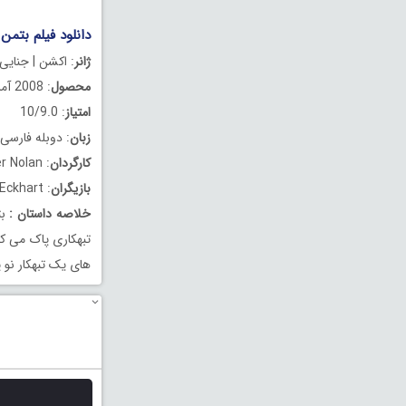
دانلود فیلم بتمن 2: شوالیه تاریکی دوبله فارسی 008
ژانر
: اکشن | جنایی 
محصول
: 2008 آمریکا
امتیاز
: 10/9.0
زبان
: دوبله فارسی
کارگردان
: Christopher Nolan
بازیگران
: Christian Bale, Heath Ledger, Aaron Eckhart
خلاصه داستان
:
بت
تبهکاری پاک می کن
های یک تبهکار نو پ