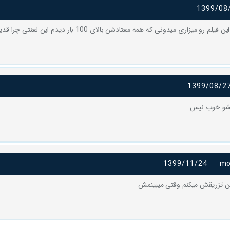
1399/08
و میزاری میدونی که همه معتادشن بالای 100 بار دیدم این لعنتی چرا قدیمی نمیشه…
1399/08/2
 نشو خوب نیس
1399/11/24
m
ن تزریقش میکنم وقتی میبینمش