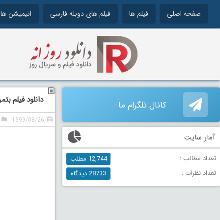
صفحه اصلی
فیلم ها
فیلم های دوبله فارسی
انیمیشن ها
دانلود فیلم بتمن 2: شوالیه تاریکی دوبله فارسی  Knight 2008
کانال تلگرام ما
1399/08/26
آمار سایت
تعداد مطالب :
12,744 مطلب
تعداد نظرات :
28733 دیدگاه