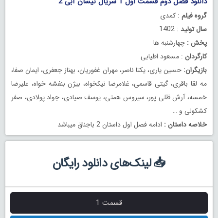
دانلود فصل دوم قسمت اول 1 سریال نیسان آبی 2
رایگان
گروه فیلم
: کمدی
سال تولید
: 1402
پخش :
چهارشنبه ها
کارگردان
: مسعود اطیابی
بازیگران:
حسین یاری، یکتا ناصر، مهران غفوریان، بهناز جعفری، ایمان صفا،
مه لقا باقری، گیتی قاسمی، غلامرضا نیکخواه، بیژن بنفشه خواه، علیرضا
خمسه، آرش ظلی پور، سیروس همتی، یوسف صیادی، جواد پولادی، صفر
کشکولی و …
خلاصه داستان :
ادامه فصل اول داستان 2 باجناق میباشد
📥 لینک‌های دانلود رایگان
قسمت 1