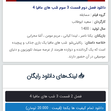
دانلود فصل دوم قسمت 3 سوم شب های مافیا 4
گروه فیلم :
مسابقه
کارگردان :
سعید ابوطالب
سال تولید :
1400
بازیکنان
: یکتا ناصر ، لیندا کیانی ، مریم مومن ، آشا محرابی
خلاصه داستان:
رئالیتی‌شو شب های مافیا یک بازی جذاب و پیچیده
است که یک گرداننده و دوازده هنرمند از عرصه سینما، تلویزیون و دنیای
موسیقی در آن حضور دارند.
📥 لینک‌های دانلود رایگان
فصل 2 قسمت 3 شب های مافیا 4
دانلود تمام کیفیت ها یکجا (قیمت : 20.000 تومان)