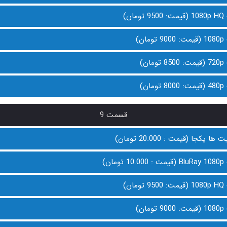
ن)
ن)
ن)
ن)
قسمت 9
 یکجا (قیمت : 20.000 تومان)
ان)
ن)
ن)