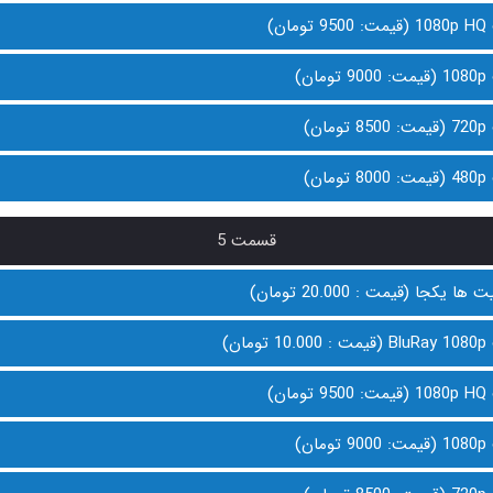
ن)
ن)
ن)
ن)
قسمت 5
 یکجا (قیمت : 20.000 تومان)
ان)
ن)
ن)