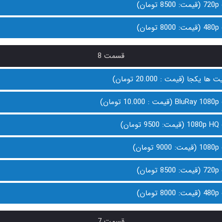
ن)
ن)
قسمت 8
 یکجا (قیمت : 20.000 تومان)
ان)
ن)
ن)
ن)
ن)
قسمت 7