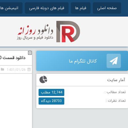
صفحه اصلی
فیلم ها
فیلم های دوبله فارسی
انیمیشن ها
دانلود قسمت 10 دهم سریال جیران
کانال تلگرام ما
1401/01/26
آمار سایت
تعداد مطالب :
12,744 مطلب
تعداد نظرات :
28733 دیدگاه