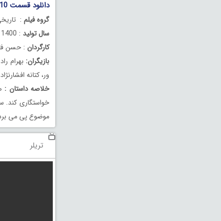
دانلود قسمت 10 دهم سریال جیران
گروه فیلم
: تاریخ
سال تولید
: 1400
کارگردان
: حسن ف
بازیگران:
بهرام راد
ور، کتانه افشارنژ
خلاصه داستان :
صد
خواستگاری کند. سی
موضوع پی می برد 
تریلر