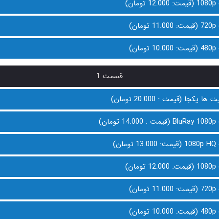
ن)
ن)
ن)
قسمت 1
 یکجا (قیمت : 20.000 تومان)
ان)
ن)
ن)
ن)
ن)