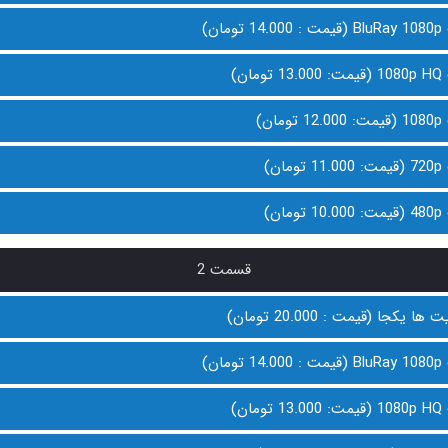
ان)
ن)
ن)
ن)
ن)
قسمت 2
 یکجا (قیمت : 20.000 تومان)
ان)
ن)