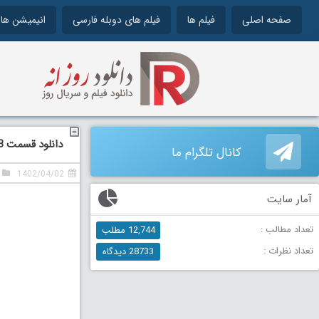
صفحه اصلی
فیلم ها
فیلم های دوبله فارسی
انیمیشن ها
دانلود قسمت 3 سوم سریال آمستردام
کانال تلگرام ما
1402/04/02
آمار سایت
تعداد مطالب :
12,744 مطلب
تعداد نظرات :
28733 دیدگاه