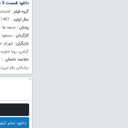
دانلود قسمت 3 سوم سریال آمستردام
گروه فیلم
: اجتماع
سال تولید
: 1401
پخش :
جمعه ها
کارگردان
: مسعود قر
بازیگران:
شهرام حق
گرامی، رویا جاویدن
خلاصه داستان :
دا
برایشان رقم می‌زن
دانلود تمام کیفیت ها