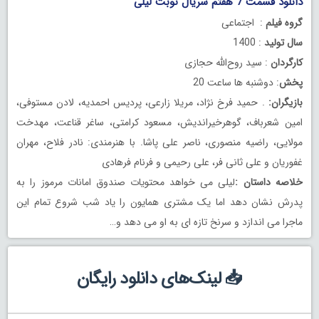
دانلود قسمت 7 هفتم سریال نوبت لیلی
گروه فیلم
: اجتماعی
سال تولید
: 1400
کارگردان
: سید روح‌الله حجازی
پخش
: دوشنبه ها ساعت 20
بازیگران:
. حمید فرخ نژاد، مریلا زارعی، پردیس احمدیه، لادن مستوفی،
امین شعرباف، گوهرخیراندیش، مسعود کرامتی، ساغر قناعت، مهدخت
مولایی، راضیه منصوری، ناصر علی پاشا. با هنرمندی: نادر فلاح، مهران
غفوریان و علی ثانی فر، علی رحیمی و فرنام فرهادی
خلاصه داستان :
لیلی می خواهد محتویات صندوق امانات مرموز را به
پدرش نشان دهد اما یک مشتری همایون را یاد شب شروع تمام این
ماجرا می اندازد و سرنخ تازه ای به او می دهد و…
📥 لینک‌های دانلود رایگان