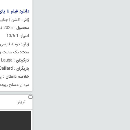
دانلود فیلم تا پای جان 
ژانر
: اکشن | جنایی 
محصول
: 2025 فرانسه
امتیاز
: 10/6.1
زبان
: دوبله فارسی
مدت
: یک ساعت و 32 دقیق
کارگردان
: Rodolphe Lauga
بازیگران
: Jamel Blissat , Rayan Bouazza , Stéphane Caillard
خلاصه داستان
:
پس
مردان مسلح ربوده
تریلر