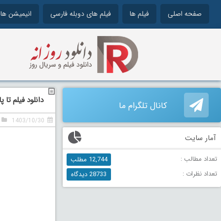
صفحه اصلی
فیلم ها
فیلم های دوبله فارسی
انیمیشن ها
دانلود فیلم تا پای جا
کانال تلگرام ما
1403/10/30
آمار سایت
تعداد مطالب :
12,744 مطلب
تعداد نظرات :
28733 دیدگاه