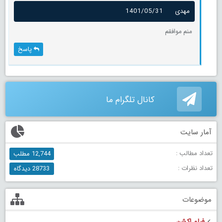
مهدی
1401/05/31
منم موافقم
پاسخ
کانال تلگرام ما
آمار سایت
تعداد مطالب :
12,744 مطلب
تعداد نظرات :
28733 دیدگاه
موضوعات
فیلم اکشن