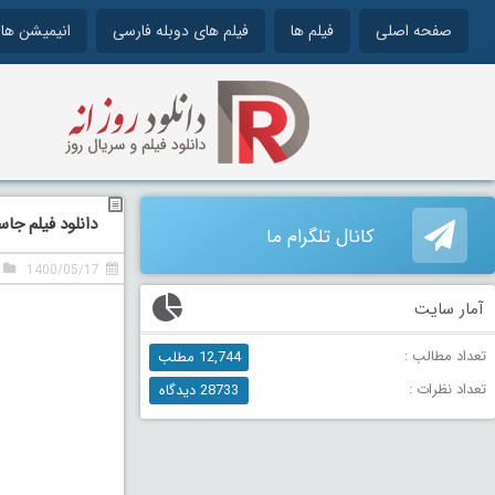
صفحه اصلی
فیلم ها
فیلم های دوبله فارسی
انیمیشن ها
دانلود فیلم جاسوس مرکزی
کانال تلگرام ما
1400/05/17
آمار سایت
تعداد مطالب :
12,744 مطلب
تعداد نظرات :
28733 دیدگاه