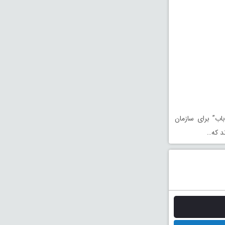
اب” برای سازمان
د که…