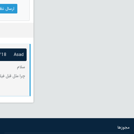
/18
Asad
سلام
چرا مثل قبل فی
مجوزها