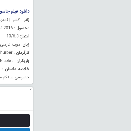
دانلود فیلم جاسوس
ژانر
: اکشن | کمدی 
محصول
: 2016 آمریکا
امتیاز
: 10/6.3
زبان
: دوبله فارسی
کارگردان
: Rawson Marshall Thurber
بازیگران
: Dwayne Johnson, Kevin Hart, Danielle Nicolet
خلاصه داستان
:
وق
جاسوسی سیا کار م