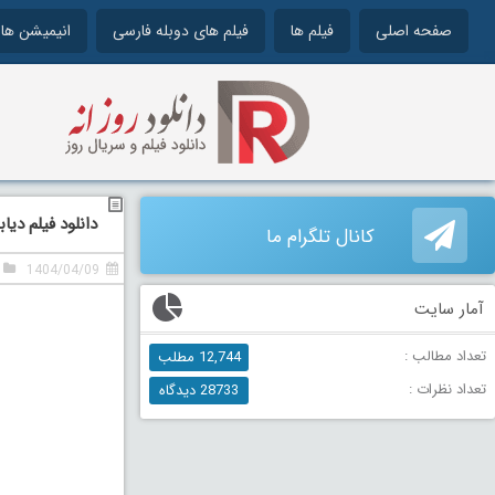
صفحه اصلی
فیلم ها
فیلم های دوبله فارسی
انیمیشن ها
دانلود فیلم دیابلو دو
کانال تلگرام ما
1404/04/09
آمار سایت
تعداد مطالب :
12,744 مطلب
تعداد نظرات :
28733 دیدگاه