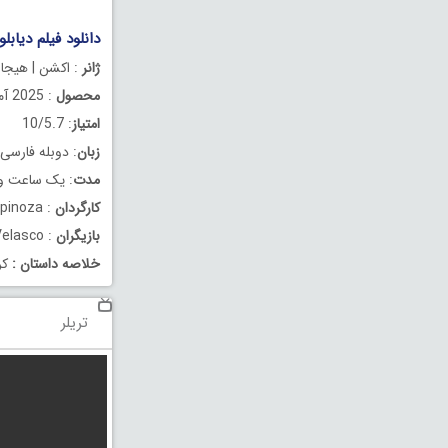
دانلود فیلم دیابلو دوبل
ژانر
: اکشن | هیجان
محصول
: 2025 آمریکا
امتیاز
: 10/5.7
زبان
: دوبله فارسی
مدت
: یک ساعت و 24 دقیق
کارگردان
: Ernesto Díaz Espinoza
بازیگران
: Scott Adkins, Marko Zaror, Lucho Velasco
خلاصه داستان
:
کر
تریلر