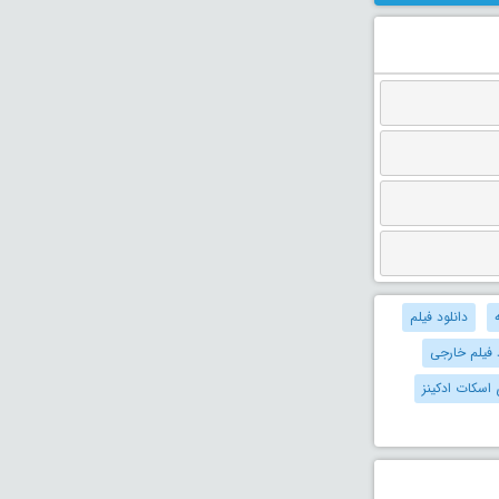
دانلود فیلم
 فیلم خارجی
 اسکات ادکینز