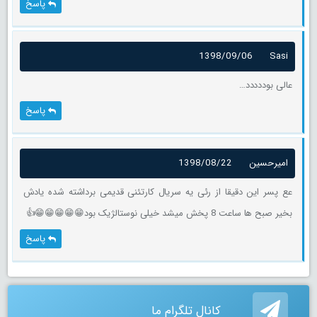
پاسخ
1398/09/06
Sasi
عالی بوددددد…
پاسخ
امیرحسین
1398/08/22
عع پسر این دقیقا از رئی یه سریال کارتئنی قدیمی برداشته شده یادش
بخیر صبح ها ساعت 8 پخش میشد خیلی نوستالژیک بود😁😁😁😁😁👍
پاسخ
کانال تلگرام ما