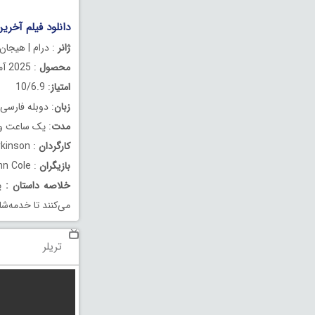
دانلود فیلم آخرین نفس د
ژانر
: درام | هیجان 
محصول
: 2025 آمریکا
امتیاز
: 10/6.9
زبان
: دوبله فارسی
مدت
: یک ساعت و 31 دقیق
کارگردان
: Alex Parkinson
بازیگران
: Woody Harrelson , Simu Liu , Finn Cole
خلاصه داستان
:
یک
می‌کنند تا خدمه‌ش
تریلر