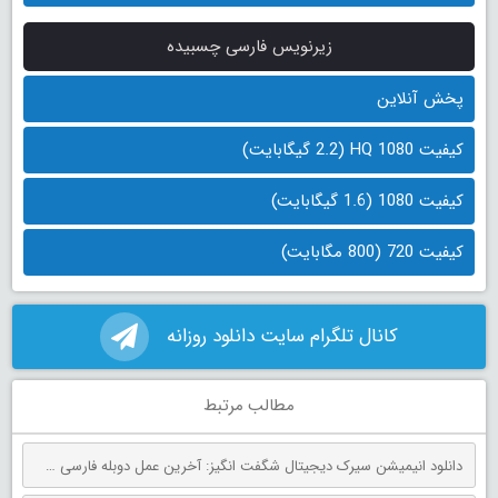
زیرنویس فارسی چسبیده
پخش آنلاین
کیفیت 1080 HQ (2.2 گیگابایت)
کیفیت 1080 (1.6 گیگابایت)
کیفیت 720 (800 مگابایت)
کانال تلگرام سایت دانلود روزانه
مطالب مرتبط
دانلود انیمیشن سیرک دیجیتال شگفت انگیز: آخرین عمل دوبله فارسی The Amazing Digital Circus: The Last Act 2026