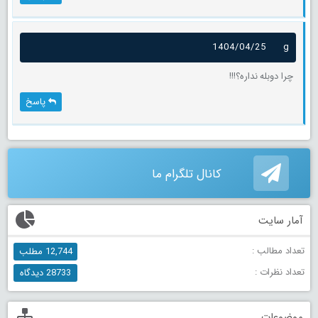
1404/04/25
g
چرا دوبله نداره؟!!!
پاسخ
کانال تلگرام ما
آمار سایت
تعداد مطالب :
12,744 مطلب
تعداد نظرات :
28733 دیدگاه
موضوعات