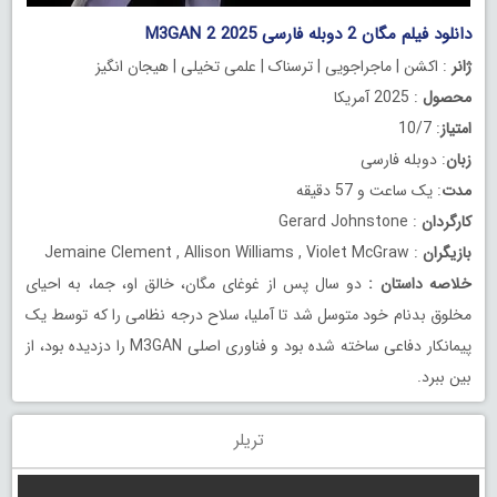
دانلود فیلم مگان 2 دوبله فارسی M3GAN 2 2025
ژانر
: اکشن | ماجراجویی | ترسناک | علمی تخیلی | هیجان انگیز
محصول
: 2025 آمریکا
امتیاز
: 10/7
زبان
: دوبله فارسی
مدت
: یک ساعت و 57 دقیقه
کارگردان
: Gerard Johnstone
بازیگران
: Jemaine Clement , Allison Williams , Violet McGraw
خلاصه داستان
:
دو سال پس از غوغای مگان، خالق او، جما، به احیای
مخلوق بدنام خود متوسل شد تا آملیا، سلاح درجه نظامی را که توسط یک
پیمانکار دفاعی ساخته شده بود و فناوری اصلی M3GAN را دزدیده بود، از
بین ببرد.
تریلر