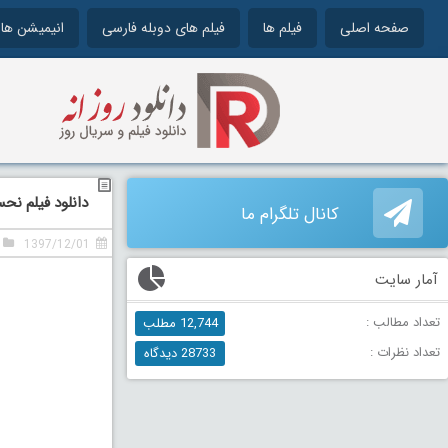
صفحه اصلی
فیلم ها
فیلم های دوبله فارسی
انیمیشن ها
دانلود فیلم نحس 2018 دوبله فارسی lent
کانال تلگرام ما
1397/12/01
آمار سایت
تعداد مطالب :
12,744 مطلب
تعداد نظرات :
28733 دیدگاه