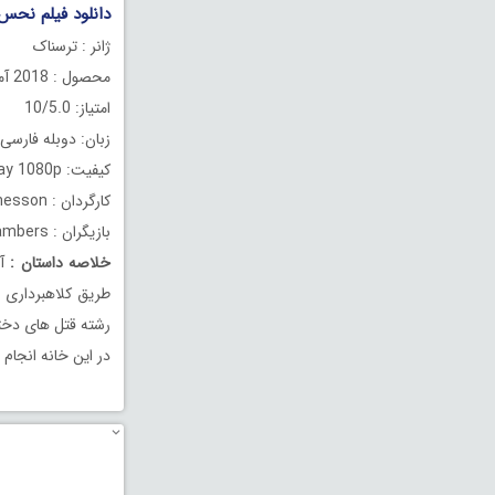
دانلود فیلم نحس 2018 دوبله فار
ژانر : ترسناک
محصول : 2018 آمریکا
امتیاز: 10/5.0
زبان: دوبله فارسی
کیفیت: BluRay 1080p
کارگردان : Olaf de Fleur Johannesson
بازیگران : Florence Pugh, Ben Lloyd-Hughes, Scott Chambers
خلاصه داستان
:
آ
طریق کلاهبرداری می
رشته قتل های دختر
در این خانه انجام 