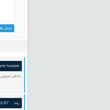
amir hossein
داداش نمیتونن 
رضا
12/07