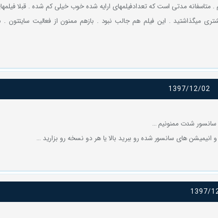
م . متاسفانه مدتی است که تعدادفیلمهای ارایه شده خوب خیلی کم شده . قبلا فیلمها
شتری میگذاشتید . این فیلم هم جالب نبود . بازهم ممنون از فعالیت سایتتون . 
1397/12/02
ی سانسور شدت ممنونیم …
 و انیمیشن های سانسور شده رو ببرید بالا یا هر دو نسخه رو بزارید …
1397/1