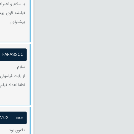
با سلام و احترا
فیلنامه قوی بی
بیشترتون
FARASSOO
سلام …
از بابت فیلمها
لطفا تعداد فیلم
2/02
nice
داغون بود