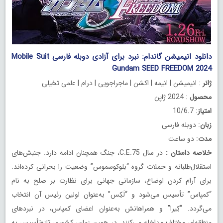
دانلود انیمیشن گاندام: نبرد برای آزادی دوبله فارسی Mobile Suit
Gundam SEED FREEDOM 2024
ژانر
: انیمیشن | انیمه | اکشن | ماجراجویی | درام | علمی تخیلی
محصول
: 2024 ژاپن
امتیاز
: 10/6.7
زبان
: دوبله فارسی
مدت
: دو ساعت
خلاصه داستان
:
در سال C.E.75، جنگ همچنان ادامه دارد. جنبش‌های
استقلال‌طلبانه و حملات گروه “بلوکوسموس” وضعیت را بحرانی کرده‌اند.
برای آرام کردن اوضاع، سازمانی جهانی برای نظارت بر صلح به نام
“کمپاس” تأسیس می‌شود و “لَکِس” به‌عنوان اولین رئیس آن انتخاب
می‌گردد. “کِیرا” و همراهانش به‌عنوان اعضای کمپاس، در نبردهای
منطقه‌ای مختلف مداخله می‌کنند. در همین زمان، کشوری تازه‌تأسیس به