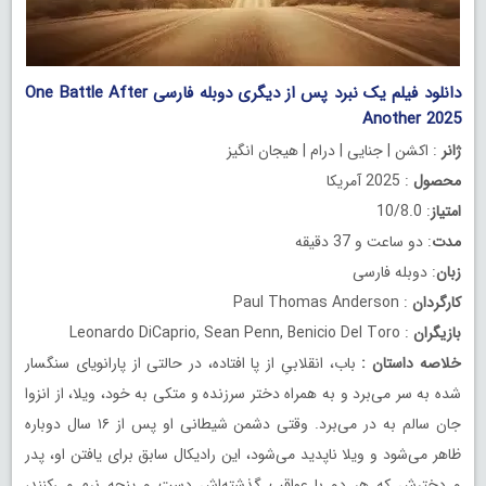
دانلود فیلم یک نبرد پس از دیگری دوبله فارسی One Battle After
Another 2025
ژانر
: اکشن | جنایی | درام | هیجان انگیز
محصول
: 2025 آمریکا
امتیاز
: 10/8.0
مدت
: دو ساعت و 37 دقیقه
زبان
: دوبله فارسی
کارگردان
: Paul Thomas Anderson
بازیگران
: Leonardo DiCaprio, Sean Penn, Benicio Del Toro
خلاصه داستان
:
باب، انقلابیِ از پا افتاده، در حالتی از پارانویای سنگسار
شده به سر می‌برد و به همراه دختر سرزنده و متکی به خود، ویلا، از انزوا
جان سالم به در می‌برد. وقتی دشمن شیطانی او پس از ۱۶ سال دوباره
ظاهر می‌شود و ویلا ناپدید می‌شود، این رادیکال سابق برای یافتن او، پدر
و دخترش که هر دو با عواقب گذشته‌اش دست و پنجه نرم می‌کنند،