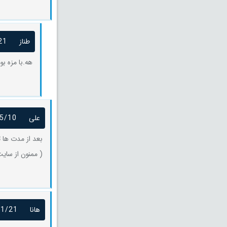
طناز
21
هه.با مزه بو
علی
5/10
بعد از مدت ها 
( ممنون از سای
هانا
01/21