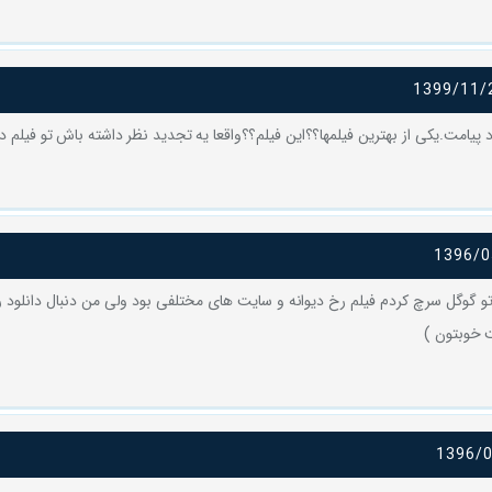
1399/11/
د پیامت.یکی از بهترین فیلمها؟؟این فیلم؟؟واقعا یه تجدید نظر داشته باش تو فیلم د
1396/0
تو گوگل سرچ کردم فیلم رخ دیوانه و سایت های مختلفی بود ولی من دنبال دانلود 
ت خوبتون )
1396/