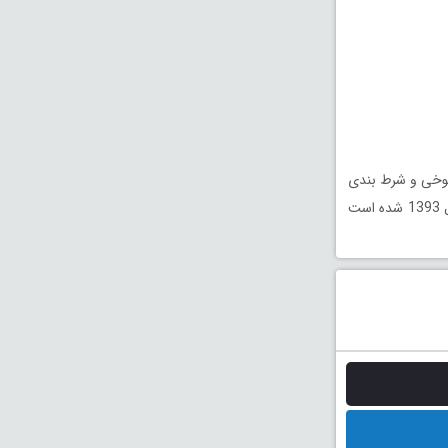
 شوخی و شرط بندی
در مسیری پیچیده و دلهره آور می افتند. فیلم رخ دیوانه برنده بهترین فیلم از جشنواره فیلم فجر سال 1393 شده است