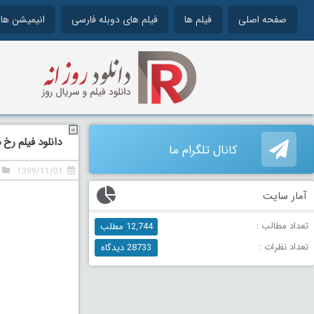
صفحه اصلی
فیلم ها
فیلم های دوبله فارسی
انیمیشن ها
دانلود فیلم رخ د
کانال تلگرام ما
1399/11/01
آمار سایت
تعداد مطالب :
12,744 مطلب
تعداد نظرات :
28733 دیدگاه