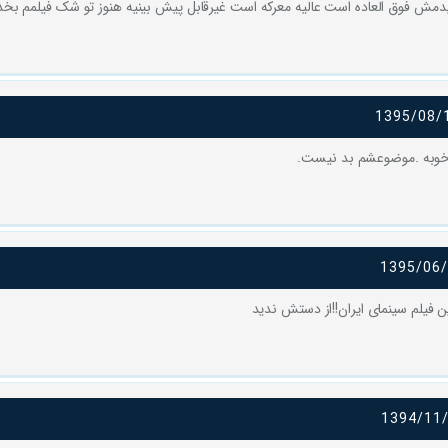
یدمش فوق العاده است عالیه معرکه است غیرقابل پیش بینیه هنوز تو شک فیلمم بخدا
1395/08/
خوبه .موضوعشم بد نیست.
1395/06
 فیلم سینمای ایران!!از دستش ندید
1394/11