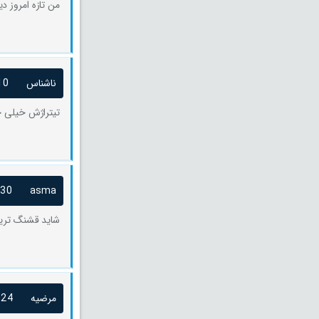
من تازه امروز د
ناشناس
10
تیتراژش خیلی 
/30
asma
شاید قشنگ ترین
مرضیه
/24