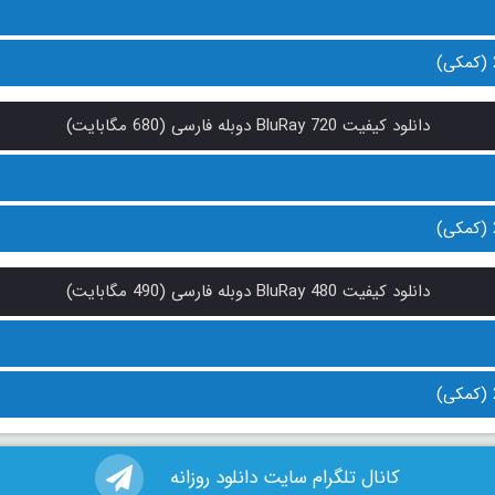
دانلود کیفیت BluRay 720 دوبله فارسی (680 مگابایت)
دانلود کیفیت BluRay 480 دوبله فارسی (490 مگابایت)
کانال تلگرام سایت دانلود روزانه