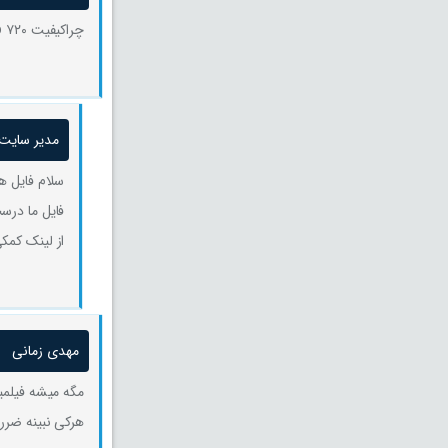
چراکیفیت ۷۲۰ p رو برنامه کودک گذاشتید؟؟😐😂
مدیر سایت
سلام فایل ه
فایل ما در
از لینک کمکی
مهدی زمانی
مگه میشه فیلمی
هرکی نبینه ضرر 