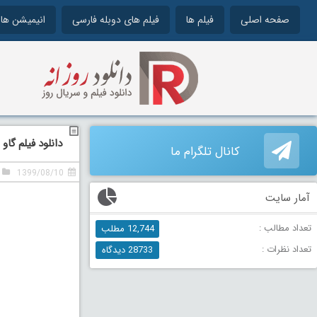
صفحه اصلی
فیلم ها
فیلم های دوبله فارسی
انیمیشن ها
دانلود فیلم گاو صند
کانال تلگرام ما
1399/08/10
آمار سایت
تعداد مطالب :
12,744 مطلب
تعداد نظرات :
28733 دیدگاه