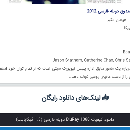
دوق دوبله فارسی 2012
| هیجان انگیز
باره یک مامور سابق اداره پلیس نیویورک سیتی است که از تمام توان خود استفا
📥 لینک‌های دانلود رایگان
دانلود کیفیت BluRay 1080 دوبله فارسی (1.3 گیگابایت)