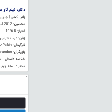
دانلود فیلم گاو صن
ژانر
: اکشن | جنایی 
محصول
: 2012 آمریکا
امتیاز
: 10/6.5
زبان
: دوبله فارسی
کارگردان
: Boaz Yakin
بازیگران
: Jason Statham, Catherine Chan, Chris Sarandon
خلاصه داستان
:
در
دختر ۱۲ ساله چینی را از دست مافیای روسی نجات دهد…