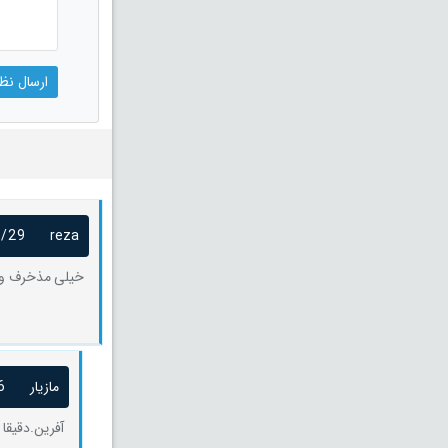
9/29
reza
خیلی مذخرف و 
مازیار
6