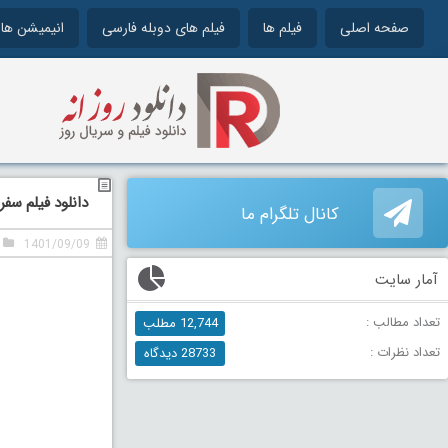
صفحه اصلی
فیلم ها
فیلم های دوبله فارسی
انیمیشن ها
دانلود فیلم سفر جادو
کانال تلگرام ما
1401/09/09
آمار سایت
تعداد مطالب :
12,744 مطلب
تعداد نظرات :
28733 دیدگاه