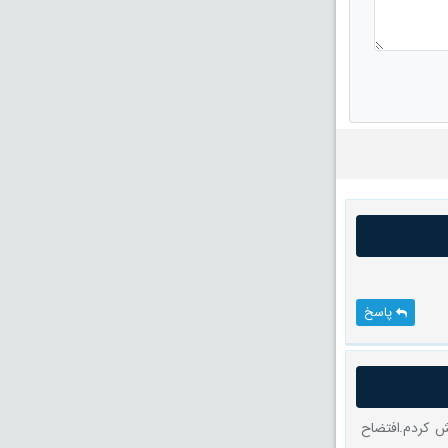
پاسخ
د.تا دقیقه 33 تماشا و بعد قطعش کردم.افتضاح