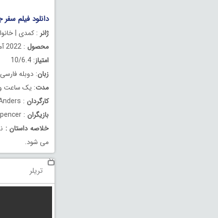
دانلود فیلم سفر جادویی
ژانر
: کمدی | خانوا
محصول
: 2022 آمریکا
امتیاز
: 10/6.4
زبان
: دوبله فارسی
مدت
: یک ساعت و 45 دقیق
کارگردان
: Sean Anders
بازیگران
: Will Ferrell, Ryan Reynolds, Octavia Spencer
خلاصه داستان
:
نس
می شود.
تریلر