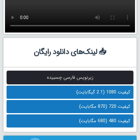
📥 لینک‌های دانلود رایگان
زیرنویس فارسی چسبیده
کیفیت 1080 (2.1 گیگابایت)
کیفیت 720 (870 مگابایت)
کیفیت 480 (680 مگابایت)