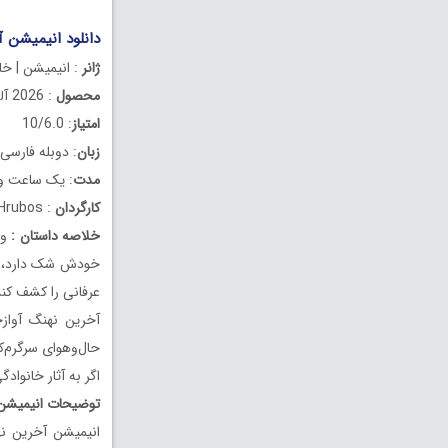
دانلود انیمیشن آخرین نهن
ژانر
: انیمیشن | خا
محصول
: 2026 آلمان
امتیاز
: 10/6.0
زبان
: دوبله فارسی
مدت
: یک ساعت و 30 دقیق
کارگردان
: Pavel Hrubos
خلاصه داستان
:
وق
خودش شک دارد، بای
عرفانی را کشف کند 
حال‌وهوای سرگرم‌ک
اگر به آثار خانواد
توضیحات انیمیشن