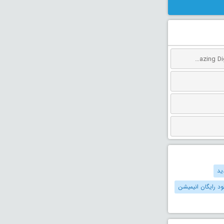
دانلود انیمیشن سیرک دیجیتال شگفت انگیز: آخرین عمل دوبله فارسی The Amazing Digital Circus: The Last Act 2026
ید
لود رایگان انیمیشن