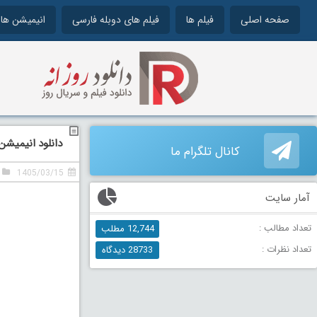
صفحه اصلی
فیلم ها
فیلم های دوبله فارسی
انیمیشن ها
دانلود انیمیشن آخرین 
کانال تلگرام ما
1405/03/15
آمار سایت
تعداد مطالب :
12,744 مطلب
تعداد نظرات :
28733 دیدگاه