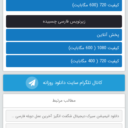
کیفیت 720 (600 مگابایت)
زیرنویس فارسی چسبیده
پخش آنلاین
کیفیت 1080 ( 600 مگابایت)
کیفیت 720 ( 400 مگابایت)
کانال تلگرام سایت دانلود روزانه
مطالب مرتبط
دانلود انیمیشن سیرک دیجیتال شگفت انگیز: آخرین عمل دوبله فارسی The Amazing Digital Circus: The Last Act 2026