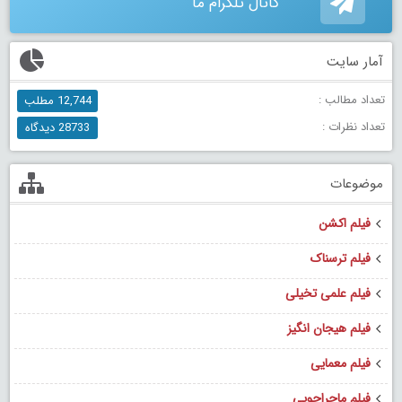
کانال تلگرام ما
آمار سایت
تعداد مطالب :
12,744 مطلب
تعداد نظرات :
28733 دیدگاه
موضوعات
فیلم اکشن
فیلم ترسناک
فیلم علمی تخیلی
فیلم هیجان انگیز
فیلم معمایی
فیلم ماجراجویی