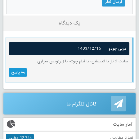
یک دیدگاه
مربی جودو
1403/12/16
سایت اداباز یا انیمیشن- یا فیلم چرت- یا زیرنویس میزاری
پاسخ
کانال تلگرام ما
آمار سایت
تعداد مطالب :
12,744 مطلب