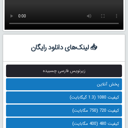
📥 لینک‌های دانلود رایگان
زیرنویس فارسی چسبیده
پخش آنلاین
کیفیت 1080 (1.3 گیگابایت)
کیفیت 720 (750 مگابایت)
کیفیت 480 (400 مگابایت)