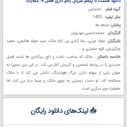
دانلود قسمت 5 پنجم سریال زخم کاری فصل 4: مجازات
گروه فیلم
: اجتماعی
سال تولید
: 1403
پخش:
جمعه ها
کارگردان
: محمدحسین مهدویان
بازیگران:
جواد عزتی، رعنا آزادی ور، الناز ملک، سید جواد هاشمی، سعید
چنگیزیان، الهه حصاری و …
خلاصه داستان :
مالک که صاحب تخت و تاج ریزآبادی ها شده، فصل
جدیدی را در روابط شخصی و کاریش آغاز می کند. در این بین سمیرا به
عنوان یکی از سهام داران بزرگ هولدینگ، تلاش می کند تا با مالک
مصالحه کند. او دست دوستی به سوی مالک و سیما دراز می کند، اما
حقیقت چیز دیگری است
📥 لینک‌های دانلود رایگان