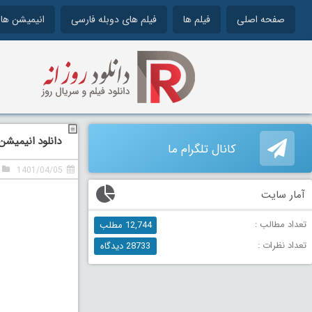
صفحه اصلی
فیلم ها
فیلم های دوبله فارسی
انیمیشن ها
دانلود انیمیشن ابر شر
کانال تلگرام ما
1401/04/05
آمار سایت
تعداد مطالب :
12,744 مطلب
تعداد نظرات :
28733 دیدگاه