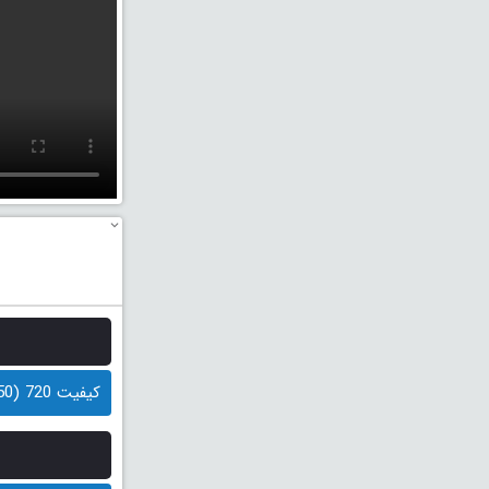
کیفیت 720 (250 مگابایت)