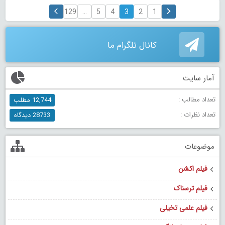
129
…
5
4
3
2
1
کانال تلگرام ما
آمار سایت
تعداد مطالب :
12,744 مطلب
تعداد نظرات :
28733 دیدگاه
موضوعات
فیلم اکشن
فیلم ترسناک
فیلم علمی تخیلی